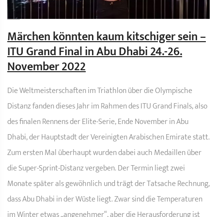
Märchen könnten kaum kitschiger sein –
ITU Grand Final in Abu Dhabi 24.-26.
November 2022
Die Weltmeisterschaften im Triathlon über die Olympische
Distanz fanden dieses Jahr im Rahmen des ITU Grand Finals, also
des finalen Rennens der Elite-Serie, Ende November in Abu
Dhabi, der Hauptstadt der Vereinigten Arabischen Emirate statt.
Zum ersten Mal überhaupt wurden dabei auch Medaillen über
die Super-Sprint-Distanz vergeben. Der Termin liegt zwei
Monate später als gewöhnlich und trägt der Tatsache Rechnung,
dass Abu Dhabi in der Wüste liegt. Zwar sind die Temperaturen
im Winter etwas „angenehmer“, aber die Herausforderung ist