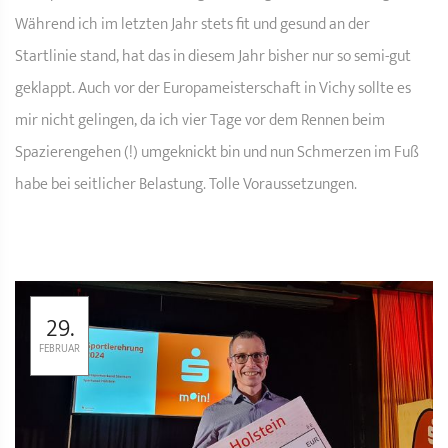
Während ich im letzten Jahr stets fit und gesund an der
Startlinie stand, hat das in diesem Jahr bisher nur so semi-gut
geklappt. Auch vor der Europameisterschaft in Vichy sollte es
mir nicht gelingen, da ich vier Tage vor dem Rennen beim
Spazierengehen (!) umgeknickt bin und nun Schmerzen im Fuß
habe bei seitlicher Belastung. Tolle Voraussetzungen.
29.
FEBRUAR