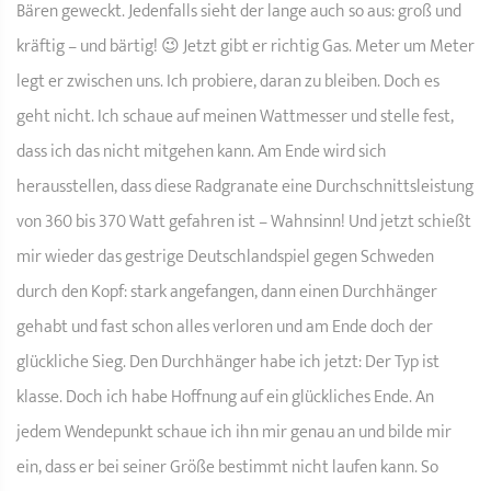
Bären geweckt. Jedenfalls sieht der lange auch so aus: groß und
kräftig – und bärtig! 😉 Jetzt gibt er richtig Gas. Meter um Meter
legt er zwischen uns. Ich probiere, daran zu bleiben. Doch es
geht nicht. Ich schaue auf meinen Wattmesser und stelle fest,
dass ich das nicht mitgehen kann. Am Ende wird sich
herausstellen, dass diese Radgranate eine Durchschnittsleistung
von 360 bis 370 Watt gefahren ist – Wahnsinn! Und jetzt schießt
mir wieder das gestrige Deutschlandspiel gegen Schweden
durch den Kopf: stark angefangen, dann einen Durchhänger
gehabt und fast schon alles verloren und am Ende doch der
glückliche Sieg. Den Durchhänger habe ich jetzt: Der Typ ist
klasse. Doch ich habe Hoffnung auf ein glückliches Ende. An
jedem Wendepunkt schaue ich ihn mir genau an und bilde mir
ein, dass er bei seiner Größe bestimmt nicht laufen kann. So