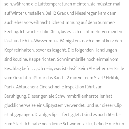
sein, während die Lufttemperaturen meinten, sie müssten mal
auf Winter umstellen. Bei 12 Grad und Nieselregen kam dann
auch eher vorweihnachtliche Stimmung auf denn Summer-
Feeling. Ich warte schließlich, bis es sich nicht mehr vermeiden
lässt und ich ins Wasser muss. Wenigstens noch einmal kurz den
Kopf reinhalten, bevor es losgeht. Die folgenden Handlungen
sind Routine: Kappe richten, Schwimmbrille noch einmal vom
Beschlag befr . . . „Oh nein, was ist das?“ Beim Abziehen der Brille
vom Gesicht reißt mir das Band – 2 min vor dem Start! Hektik,
Panik. Abtauchen? Eine schnelle Inspektion führt zur
Beruhigung. Dieser geniale Schwimmbrillenhersteller hat
glücklicherweise ein Clipsystem verwendet. Und nur dieser Clip
ist abgegangen. Draufgeclipt – fertig. Jetzt sind es noch 60 s bis
zum Start. Ich habe noch keine Schwimmtaktik, befinde mich im